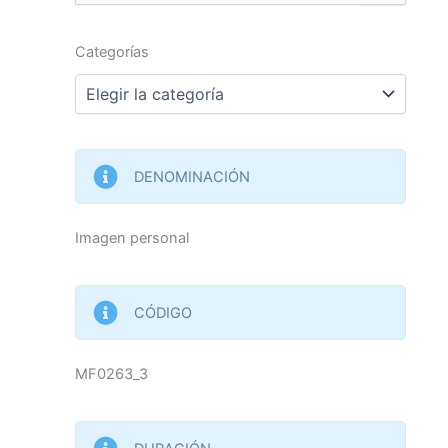
por:
Categorías
Categorías
DENOMINACIÓN
Imagen personal
CÓDIGO
MF0263_3