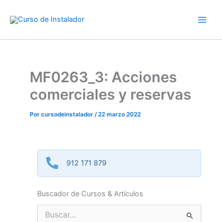
Ir
al
contenido
MF0263_3: Acciones
comerciales y reservas
Por
cursodeinstalador
/
22 marzo 2022
912 171 879
Buscador de Cursos & Artículos
Buscar