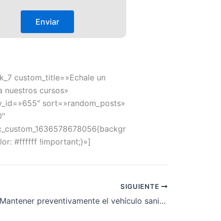
k_7 custom_title=»Echale un
a nuestros cursos»
y_id=»655″ sort=»random_posts»
0″
c_custom_1636578678056{backgr
or: #ffffff !important;}»]
SIGUIENTE
ECP0069_1: Mantener preventivamente el vehículo sanitario y controlar la dotación material del mismo