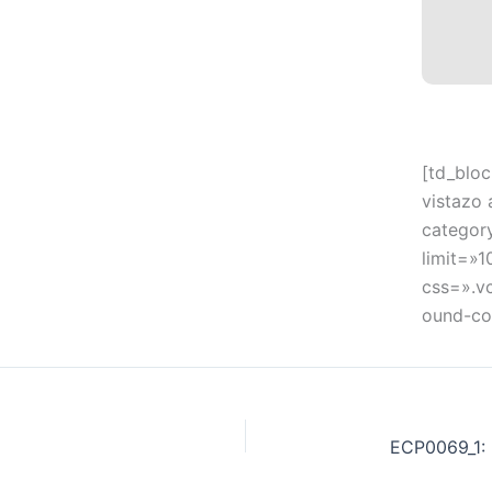
[td_bloc
vistazo 
categor
limit=»1
css=».v
ound-col