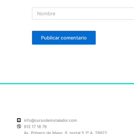
Nombre
info@cursodeinstalador.com
912 17 18 79
Av. Primero de Mayo, 6, portal 5 1º A, 28922