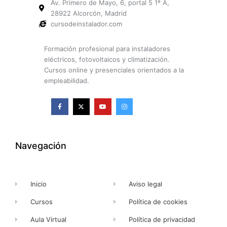
Av. Primero de Mayo, 6, portal 5 1º A,
28922 Alcorcón, Madrid
cursodeinstalador.com
Formación profesional para instaladores
eléctricos, fotovoltaicos y climatización.
Cursos online y presenciales orientados a la
empleabilidad.
F
X
Y
I
a
-
o
n
c
t
u
s
e
w
t
t
b
i
u
a
o
t
b
g
o
t
e
r
k
e
a
Navegación
-
r
m
f
Inicio
Aviso legal
Cursos
Política de cookies
Aula Virtual
Política de privacidad