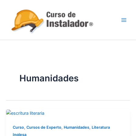
Ir
al
contenido
Humanidades
,
,
,
Curso
Cursos de Experto
Humanidades
Literatura
Inglesa