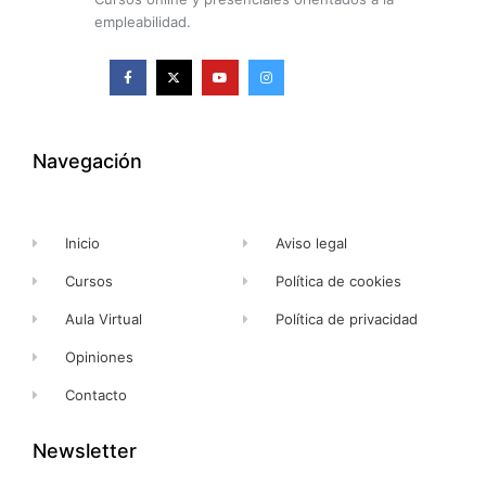
empleabilidad.
F
X
Y
I
a
-
o
n
c
t
u
s
e
w
t
t
b
i
u
a
o
t
b
g
o
t
e
r
k
e
a
Navegación
-
r
m
f
Inicio
Aviso legal
Cursos
Política de cookies
Aula Virtual
Política de privacidad
Opiniones
Contacto
Newsletter