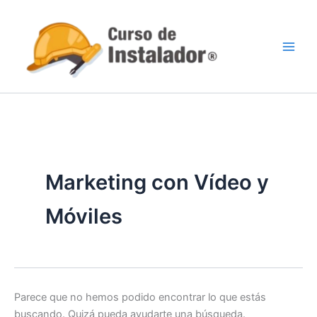
Buscar
Ir
por:
al
contenido
Marketing con Vídeo y
Móviles
Parece que no hemos podido encontrar lo que estás
buscando. Quizá pueda ayudarte una búsqueda.