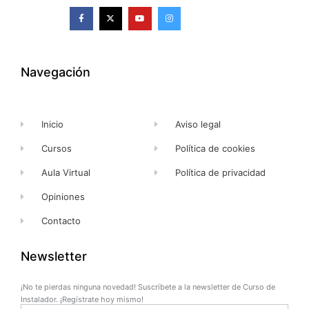
F
X
Y
I
a
-
o
n
c
t
u
s
e
w
t
t
b
i
u
a
o
t
b
g
o
t
e
r
k
e
a
Navegación
-
r
m
f
Inicio
Aviso legal
Cursos
Política de cookies
Aula Virtual
Política de privacidad
Opiniones
Contacto
Newsletter
¡No te pierdas ninguna novedad! Suscríbete a la newsletter de Curso de
Instalador. ¡Regístrate hoy mismo!