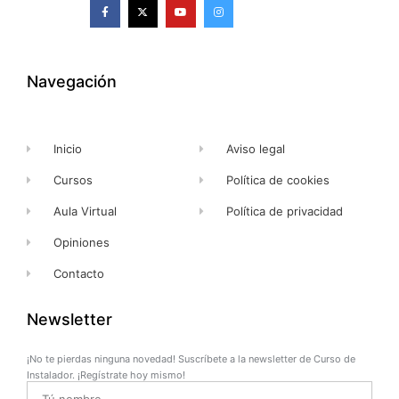
F
X
Y
I
a
-
o
n
c
t
u
s
e
w
t
t
b
i
u
a
o
t
b
g
o
t
e
r
k
e
a
Navegación
-
r
m
f
Inicio
Aviso legal
Cursos
Política de cookies
Aula Virtual
Política de privacidad
Opiniones
Contacto
Newsletter
¡No te pierdas ninguna novedad! Suscríbete a la newsletter de Curso de
Instalador. ¡Regístrate hoy mismo!
Name