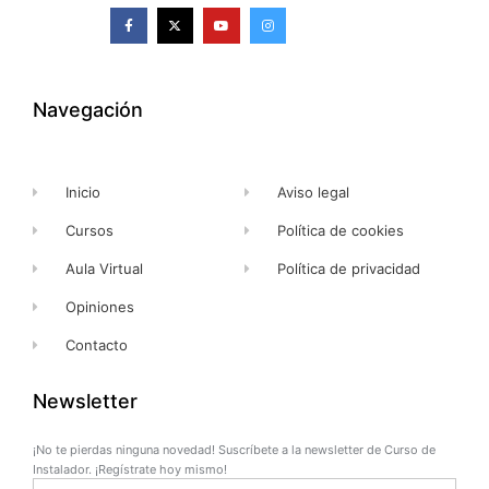
F
X
Y
I
a
-
o
n
c
t
u
s
e
w
t
t
b
i
u
a
o
t
b
g
o
t
e
r
k
e
a
Navegación
-
r
m
f
Inicio
Aviso legal
Cursos
Política de cookies
Aula Virtual
Política de privacidad
Opiniones
Contacto
Newsletter
¡No te pierdas ninguna novedad! Suscríbete a la newsletter de Curso de
Instalador. ¡Regístrate hoy mismo!
Name