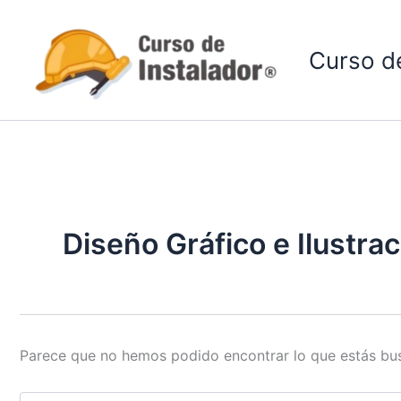
Buscar
Ir
por:
al
Curso de
contenido
Diseño Gráfico e Ilustra
Parece que no hemos podido encontrar lo que estás bu