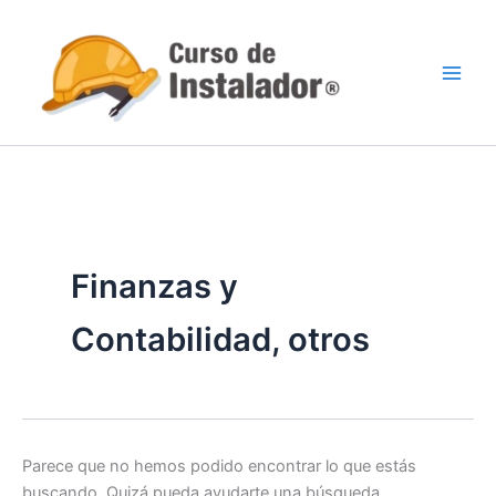
Buscar
Ir
por:
al
contenido
Finanzas y
Contabilidad, otros
Parece que no hemos podido encontrar lo que estás
buscando. Quizá pueda ayudarte una búsqueda.