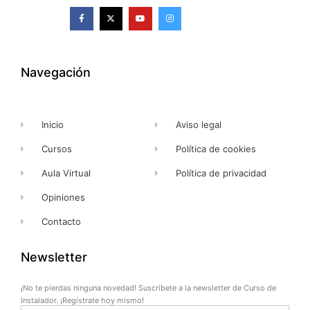
F
X
Y
I
a
-
o
n
c
t
u
s
e
w
t
t
b
i
u
a
o
t
b
g
o
t
e
r
k
e
a
Navegación
-
r
m
f
Inicio
Aviso legal
Cursos
Política de cookies
Aula Virtual
Política de privacidad
Opiniones
Contacto
Newsletter
¡No te pierdas ninguna novedad! Suscríbete a la newsletter de Curso de
Instalador. ¡Regístrate hoy mismo!