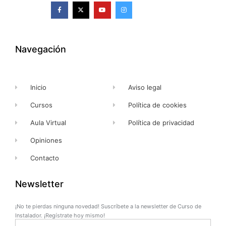
F
X
Y
I
a
-
o
n
c
t
u
s
e
w
t
t
b
i
u
a
o
t
b
g
o
t
e
r
k
e
a
Navegación
-
r
m
f
Inicio
Aviso legal
Cursos
Política de cookies
Aula Virtual
Política de privacidad
Opiniones
Contacto
Newsletter
¡No te pierdas ninguna novedad! Suscríbete a la newsletter de Curso de
Instalador. ¡Regístrate hoy mismo!
Name