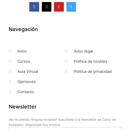
F
X
Y
I
a
-
o
n
c
t
u
s
e
w
t
t
b
i
u
a
o
t
b
g
o
t
e
r
k
e
a
Navegación
-
r
m
f
Inicio
Aviso legal
Cursos
Política de cookies
Aula Virtual
Política de privacidad
Opiniones
Contacto
Newsletter
¡No te pierdas ninguna novedad! Suscríbete a la newsletter de Curso de
Instalador. ¡Regístrate hoy mismo!
Name