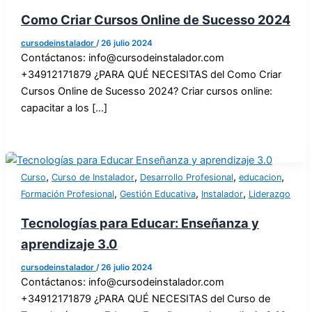
Como Criar Cursos Online de Sucesso 2024
cursodeinstalador
/
26 julio 2024
Contáctanos: info@cursodeinstalador.com
+34912171879 ¿PARA QUÉ NECESITAS del Como Criar
Cursos Online de Sucesso 2024? Criar cursos online:
capacitar a los [...]
,
,
,
,
Curso
Curso de Instalador
Desarrollo Profesional
educacion
,
,
,
Formación Profesional
Gestión Educativa
Instalador
Liderazgo
Tecnologías para Educar: Enseñanza y
aprendizaje 3.0
cursodeinstalador
/
26 julio 2024
Contáctanos: info@cursodeinstalador.com
+34912171879 ¿PARA QUÉ NECESITAS del Curso de