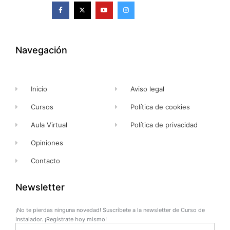
F
X
Y
I
a
-
o
n
c
t
u
s
e
w
t
t
b
i
u
a
o
t
b
g
o
t
e
r
k
e
a
Navegación
-
r
m
f
Inicio
Aviso legal
Cursos
Política de cookies
Aula Virtual
Política de privacidad
Opiniones
Contacto
Newsletter
¡No te pierdas ninguna novedad! Suscríbete a la newsletter de Curso de
Instalador. ¡Regístrate hoy mismo!
Name