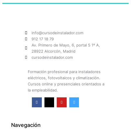
info@cursodeinstalador.com
912 17 18 79
Av. Primero de Mayo, 6, portal 5 1º A,
28922 Alcorcón, Madrid
cursodeinstalador.com
Formación profesional para instaladores
eléctricos, fotovoltaicos y climatización.
Cursos online y presenciales orientados a
la empleabilidad.
F
X
Y
I
a
-
o
n
c
t
u
s
e
w
t
t
b
i
u
a
o
t
b
g
o
t
e
r
k
e
a
Navegación
-
r
m
f