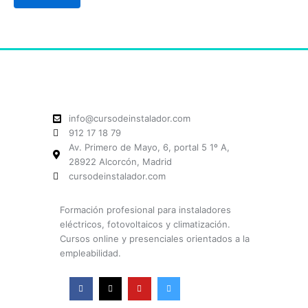
info@cursodeinstalador.com
912 17 18 79
Av. Primero de Mayo, 6, portal 5 1º A,
28922 Alcorcón, Madrid
cursodeinstalador.com
Formación profesional para instaladores
eléctricos, fotovoltaicos y climatización.
Cursos online y presenciales orientados a la
empleabilidad.
F
X
Y
I
a
-
o
n
c
t
u
s
e
w
t
t