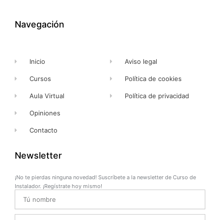
b
i
u
a
o
t
b
g
o
t
e
r
k
e
a
Navegación
-
r
m
f
Inicio
Aviso legal
Cursos
Política de cookies
Aula Virtual
Política de privacidad
Opiniones
Contacto
Newsletter
¡No te pierdas ninguna novedad! Suscríbete a la newsletter de Curso de
Instalador. ¡Regístrate hoy mismo!
Name
Email