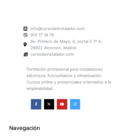
info@cursodeinstalador.com
912 17 18 79
Av. Primero de Mayo, 6, portal 5 1º A,
28922 Alcorcón, Madrid
cursodeinstalador.com
Formación profesional para instaladores
eléctricos, fotovoltaicos y climatización.
Cursos online y presenciales orientados a la
empleabilidad.
F
X
Y
I
a
-
o
n
c
t
u
s
e
w
t
t
b
i
u
a
o
t
b
g
o
t
e
r
k
e
a
Navegación
-
r
m
f