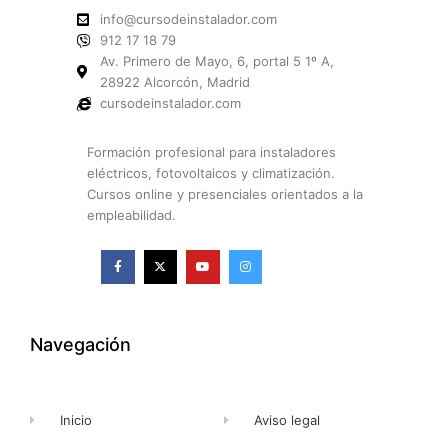
info@cursodeinstalador.com
912 17 18 79
Av. Primero de Mayo, 6, portal 5 1º A,
28922 Alcorcón, Madrid
cursodeinstalador.com
Formación profesional para instaladores
eléctricos, fotovoltaicos y climatización.
Cursos online y presenciales orientados a la
empleabilidad.
F
X
Y
I
a
-
o
n
c
t
u
s
e
w
t
t
b
i
u
a
o
t
b
g
o
t
e
r
k
e
a
Navegación
-
r
m
f
Inicio
Aviso legal