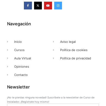
F
X
Y
I
a
-
o
n
c
t
u
s
e
w
t
t
b
i
u
a
o
t
b
g
o
t
e
r
k
e
a
Navegación
-
r
m
f
Inicio
Aviso legal
Cursos
Política de cookies
Aula Virtual
Política de privacidad
Opiniones
Contacto
Newsletter
¡No te pierdas ninguna novedad! Suscríbete a la newsletter de Curso de
Instalador. ¡Regístrate hoy mismo!
Name