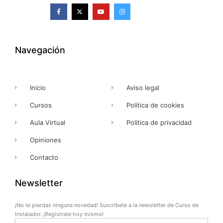
F
X
Y
I
a
-
o
n
c
t
u
s
e
w
t
t
b
i
u
a
o
t
b
g
o
t
e
r
k
e
a
Navegación
-
r
m
f
Inicio
Aviso legal
Cursos
Política de cookies
Aula Virtual
Política de privacidad
Opiniones
Contacto
Newsletter
¡No te pierdas ninguna novedad! Suscríbete a la newsletter de Curso de
Instalador. ¡Regístrate hoy mismo!
Name