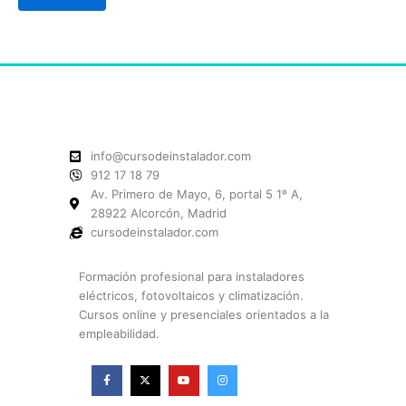
info@cursodeinstalador.com
912 17 18 79
Av. Primero de Mayo, 6, portal 5 1º A,
28922 Alcorcón, Madrid
cursodeinstalador.com
Formación profesional para instaladores
eléctricos, fotovoltaicos y climatización.
Cursos online y presenciales orientados a la
empleabilidad.
F
X
Y
I
a
-
o
n
c
t
u
s
e
w
t
t