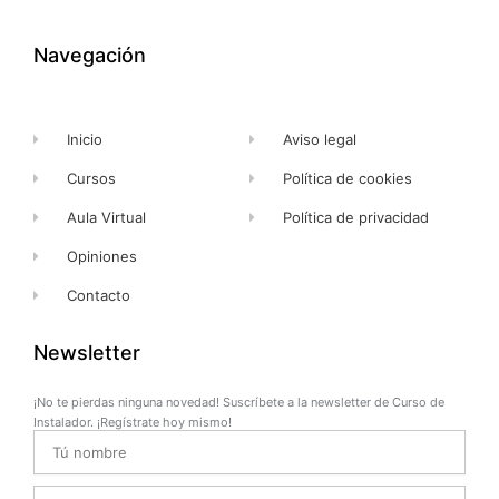
b
i
u
a
o
t
b
g
o
t
e
r
k
e
a
Navegación
-
r
m
f
Inicio
Aviso legal
Cursos
Política de cookies
Aula Virtual
Política de privacidad
Opiniones
Contacto
Newsletter
¡No te pierdas ninguna novedad! Suscríbete a la newsletter de Curso de
Instalador. ¡Regístrate hoy mismo!
Name
Email