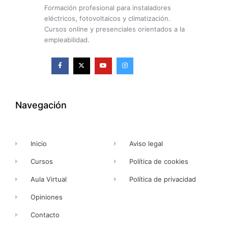
Formación profesional para instaladores
eléctricos, fotovoltaicos y climatización.
Cursos online y presenciales orientados a la
empleabilidad.
F
X
Y
I
a
-
o
n
c
t
u
s
e
w
t
t
b
i
u
a
o
t
b
g
o
t
e
r
k
e
a
Navegación
-
r
m
f
Inicio
Aviso legal
Cursos
Política de cookies
Aula Virtual
Política de privacidad
Opiniones
Contacto