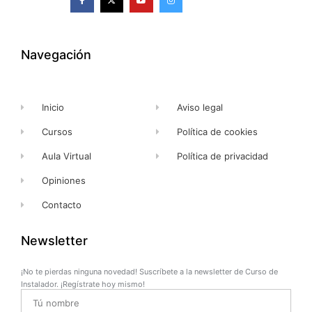
a
-
o
n
c
t
u
s
e
w
t
t
b
i
u
a
o
t
b
g
o
t
e
r
k
e
a
Navegación
-
r
m
f
Inicio
Aviso legal
Cursos
Política de cookies
Aula Virtual
Política de privacidad
Opiniones
Contacto
Newsletter
¡No te pierdas ninguna novedad! Suscríbete a la newsletter de Curso de
Instalador. ¡Regístrate hoy mismo!
Name