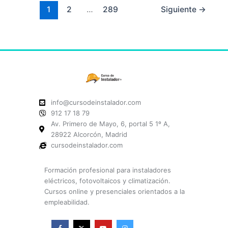
1
2
…
289
Siguiente
→
info@cursodeinstalador.com
912 17 18 79
Av. Primero de Mayo, 6, portal 5 1º A,
28922 Alcorcón, Madrid
cursodeinstalador.com
Formación profesional para instaladores
eléctricos, fotovoltaicos y climatización.
Cursos online y presenciales orientados a la
empleabilidad.
F
X
Y
I