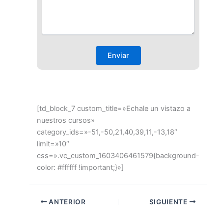
[td_block_7 custom_title=»Echale un vistazo a
nuestros cursos»
category_ids=»-51,-50,21,40,39,11,-13,18″
limit=»10″
css=».vc_custom_1603406461579{background-
color: #ffffff !important;}»]
ANTERIOR
SIGUIENTE