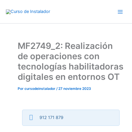
Ir
al
contenido
MF2749_2: Realización
de operaciones con
tecnologías habilitadoras
digitales en entornos OT
Por
cursodeinstalador
/
27 noviembre 2023
912 171 879