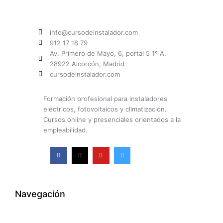
info@cursodeinstalador.com
912 17 18 79
Av. Primero de Mayo, 6, portal 5 1º A,
28922 Alcorcón, Madrid
cursodeinstalador.com
Formación profesional para instaladores
eléctricos, fotovoltaicos y climatización.
Cursos online y presenciales orientados a la
empleabilidad.
F
X
Y
I
a
-
o
n
c
t
u
s
e
w
t
t
b
i
u
a
o
t
b
g
o
t
e
r
k
e
a
Navegación
-
r
m
f