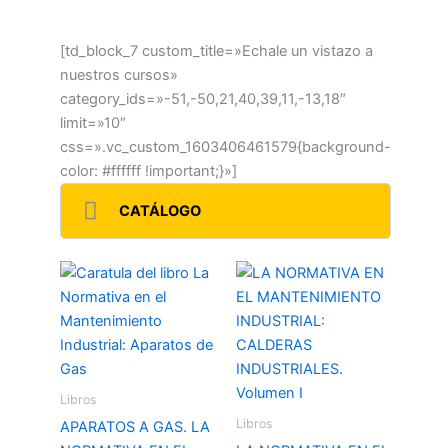
[td_block_7 custom_title=»Echale un vistazo a
nuestros cursos»
category_ids=»-51,-50,21,40,39,11,-13,18″
limit=»10″
css=».vc_custom_1603406461579{background-
color: #ffffff !important;}»]
CATÁLOGO
Libros
Libros
APARATOS A GAS. LA