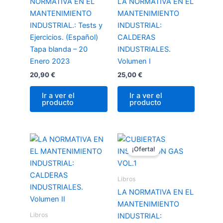
NORMATIVA EN EL
LA NORMATIVA EN EL
MANTENIMIENTO
MANTENIMIENTO
INDUSTRIAL.: Tests y
INDUSTRIAL:
Ejercicios. (Español)
CALDERAS
Tapa blanda – 20
INDUSTRIALES.
Enero 2023
Volumen I
20,90
€
25,00
€
Ir a ver el
Ir a ver el
producto
producto
El
El
precio
precio
¡Oferta!
original
actual
era:
es:
25,99 €.
23,00 €.
Libros
LA NORMATIVA EN EL
MANTENIMIENTO
Libros
INDUSTRIAL: