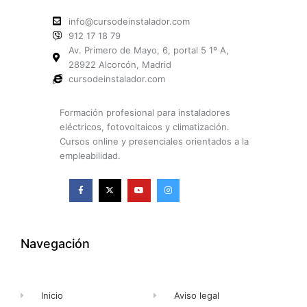
info@cursodeinstalador.com
912 17 18 79
Av. Primero de Mayo, 6, portal 5 1º A,
28922 Alcorcón, Madrid
cursodeinstalador.com
Formación profesional para instaladores
eléctricos, fotovoltaicos y climatización.
Cursos online y presenciales orientados a la
empleabilidad.
F
X
Y
I
a
-
o
n
c
t
u
s
e
w
t
t
b
i
u
a
o
t
b
g
o
t
e
r
k
e
a
Navegación
-
r
m
f
Inicio
Aviso legal