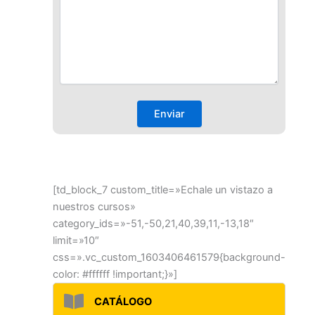
[td_block_7 custom_title=»Echale un vistazo a
nuestros cursos»
category_ids=»-51,-50,21,40,39,11,-13,18″
limit=»10″
css=».vc_custom_1603406461579{background-
color: #ffffff !important;}»]
CATÁLOGO