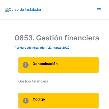
Ir
al
contenido
0653. Gestión financiera
Por
cursodeinstalador
/
23 marzo 2022
Denominación
Gestión financiera
Código