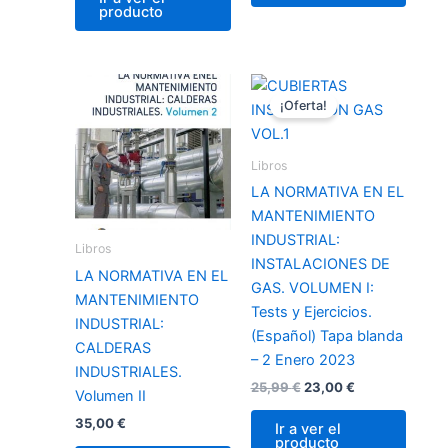
producto
El
El
precio
precio
¡Oferta!
original
actual
era:
es:
25,99 €.
23,00 €.
Libros
LA NORMATIVA EN EL
MANTENIMIENTO
INDUSTRIAL:
Libros
INSTALACIONES DE
LA NORMATIVA EN EL
GAS. VOLUMEN I:
MANTENIMIENTO
Tests y Ejercicios.
INDUSTRIAL:
(Español) Tapa blanda
CALDERAS
– 2 Enero 2023
INDUSTRIALES.
25,99
€
23,00
€
Volumen II
35,00
€
Ir a ver el
producto