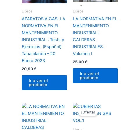
Libros
Libros
APARATOS A GAS. LA
LA NORMATIVA EN EL
NORMATIVA EN EL
MANTENIMIENTO
MANTENIMIENTO
INDUSTRIAL:
INDUSTRIAL.: Tests y
CALDERAS
Ejercicios. (Español)
INDUSTRIALES.
Tapa blanda – 20
Volumen I
Enero 2023
25,00
€
20,90
€
Ir a ver el
producto
Ir a ver el
producto
El
El
precio
precio
¡Oferta!
original
actual
era:
es:
25,99 €.
23,00 €.
Libros