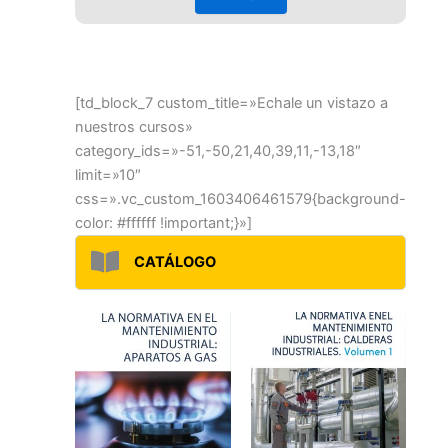
[td_block_7 custom_title=»Echale un vistazo a
nuestros cursos»
category_ids=»-51,-50,21,40,39,11,-13,18″
limit=»10″
css=».vc_custom_1603406461579{background-
color: #ffffff !important;}»]
CATÁLOGO