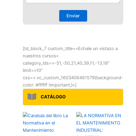
[td_block_7 custom_title=»Echale un vistazo a
nuestros cursos»
category_ids=»-51,-50,21,40,39,11,-13,18″
limit=»10″
css=».vc_custom_1603406461579{background-
color: #ffffff !important;}»]
CATÁLOGO