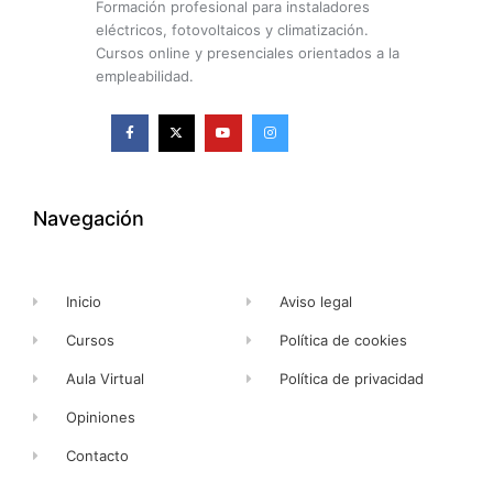
Formación profesional para instaladores
eléctricos, fotovoltaicos y climatización.
Cursos online y presenciales orientados a la
empleabilidad.
F
X
Y
I
a
-
o
n
c
t
u
s
e
w
t
t
b
i
u
a
o
t
b
g
o
t
e
r
k
e
a
Navegación
-
r
m
f
Inicio
Aviso legal
Cursos
Política de cookies
Aula Virtual
Política de privacidad
Opiniones
Contacto