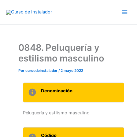
Ir
al
contenido
0848. Peluquería y
estilismo masculino
Por
cursodeinstalador
/
2 mayo 2022
Denominación
Peluquería y estilismo masculino
Código