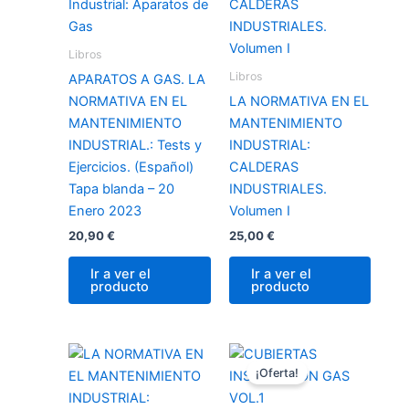
Libros
Libros
APARATOS A GAS. LA
NORMATIVA EN EL
LA NORMATIVA EN EL
MANTENIMIENTO
MANTENIMIENTO
INDUSTRIAL.: Tests y
INDUSTRIAL:
Ejercicios. (Español)
CALDERAS
Tapa blanda – 20
INDUSTRIALES.
Enero 2023
Volumen I
20,90
€
25,00
€
Ir a ver el
Ir a ver el
producto
producto
El
El
precio
precio
¡Oferta!
original
actual
era:
es: