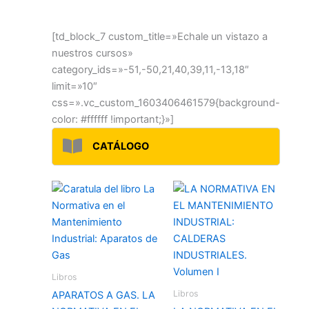
[td_block_7 custom_title=»Echale un vistazo a
nuestros cursos»
category_ids=»-51,-50,21,40,39,11,-13,18″
limit=»10″
css=».vc_custom_1603406461579{background-
color: #ffffff !important;}»]
CATÁLOGO
Libros
Libros
APARATOS A GAS. LA