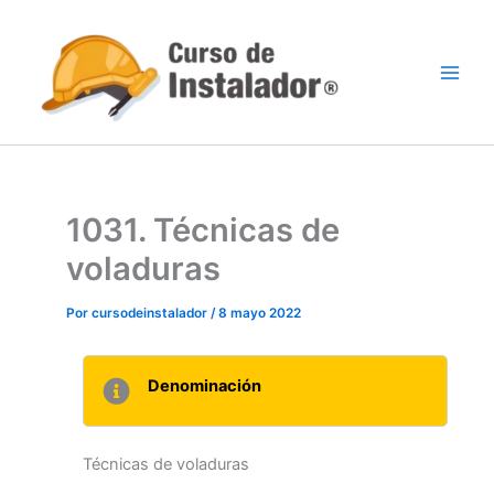
Ir
al
contenido
1031. Técnicas de
voladuras
Por
cursodeinstalador
/
8 mayo 2022
Denominación
Técnicas de voladuras