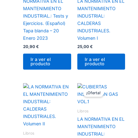
NORMATIVA EN EL
LA NORMATIVA EN EL
MANTENIMIENTO
MANTENIMIENTO
INDUSTRIAL.: Tests y
INDUSTRIAL:
Ejercicios. (Español)
CALDERAS
Tapa blanda – 20
INDUSTRIALES.
Enero 2023
Volumen I
20,90
€
25,00
€
Ir a ver el
Ir a ver el
producto
producto
El
El
precio
precio
¡Oferta!
original
actual
era:
es:
25,99 €.
23,00 €.
Libros
LA NORMATIVA EN EL
MANTENIMIENTO
Libros
INDUSTRIAL: