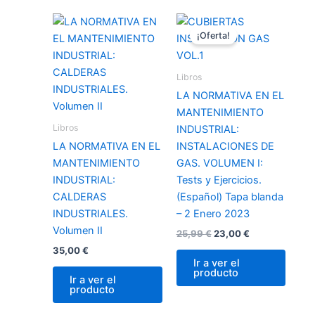
El
El
precio
precio
¡Oferta!
original
actual
era:
es:
25,99 €.
23,00 €.
Libros
LA NORMATIVA EN EL
MANTENIMIENTO
Libros
INDUSTRIAL:
LA NORMATIVA EN EL
INSTALACIONES DE
MANTENIMIENTO
GAS. VOLUMEN I:
INDUSTRIAL:
Tests y Ejercicios.
CALDERAS
(Español) Tapa blanda
INDUSTRIALES.
– 2 Enero 2023
Volumen II
25,99
€
23,00
€
35,00
€
Ir a ver el
producto
Ir a ver el
producto