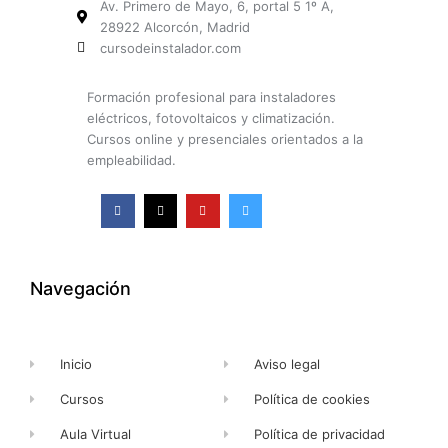
Av. Primero de Mayo, 6, portal 5 1º A,
28922 Alcorcón, Madrid
cursodeinstalador.com
Formación profesional para instaladores
eléctricos, fotovoltaicos y climatización.
Cursos online y presenciales orientados a la
empleabilidad.
F
X
Y
I
a
-
o
n
c
t
u
s
e
w
t
t
b
i
u
a
o
t
b
g
o
t
e
r
k
e
a
Navegación
-
r
m
f
Inicio
Aviso legal
Cursos
Política de cookies
Aula Virtual
Política de privacidad