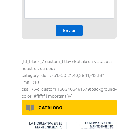
[td_block_7 custom_title=»Echale un vistazo a
nuestros cursos»
category_ids=»-51,-50,21,40,39,11,-13,18″
limit=»10″
css=».vc_custom_1603406461579{background-
color: #ffffff !important;}»]
CATÁLOGO