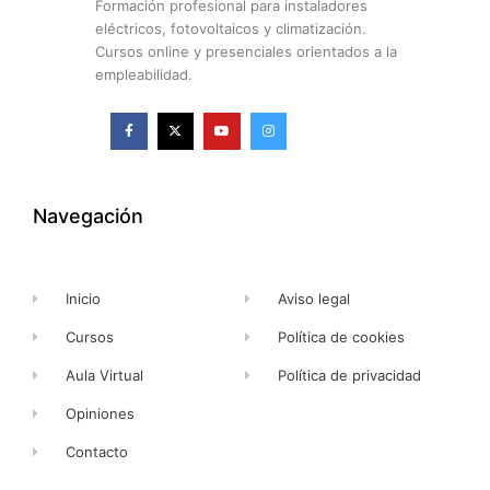
Formación profesional para instaladores
eléctricos, fotovoltaicos y climatización.
Cursos online y presenciales orientados a la
empleabilidad.
F
X
Y
I
a
-
o
n
c
t
u
s
e
w
t
t
b
i
u
a
o
t
b
g
o
t
e
r
k
e
a
Navegación
-
r
m
f
Inicio
Aviso legal
Cursos
Política de cookies
Aula Virtual
Política de privacidad
Opiniones
Contacto