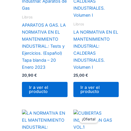
Libros
Libros
APARATOS A GAS. LA
NORMATIVA EN EL
LA NORMATIVA EN EL
MANTENIMIENTO
MANTENIMIENTO
INDUSTRIAL.: Tests y
INDUSTRIAL:
Ejercicios. (Español)
CALDERAS
Tapa blanda – 20
INDUSTRIALES.
Enero 2023
Volumen I
20,90
€
25,00
€
Ir a ver el
Ir a ver el
producto
producto
El
El
precio
precio
¡Oferta!
original
actual
era:
es: