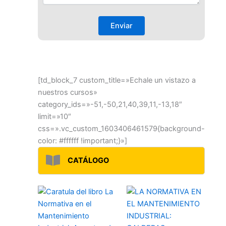
[td_block_7 custom_title=»Echale un vistazo a
nuestros cursos»
category_ids=»-51,-50,21,40,39,11,-13,18″
limit=»10″
css=».vc_custom_1603406461579{background-
color: #ffffff !important;}»]
CATÁLOGO