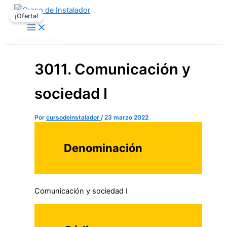
Ir
El
El
¡Oferta!
al
precio
precio
contenido
original
actual
era:
es:
25,99 €.
23,00 €.
3011. Comunicación y
sociedad I
Por
cursodeinstalador
/
23 marzo 2022
Denominación
Comunicación y sociedad I