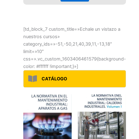
[td_block_7 custom_title=»Echale un vistazo a
nuestros cursos»
category_ids=»-51,-50,21,40,39,11,-13,18″
limit=»10″
css=».vc_custom_1603406461579{background-
color: #ffffff !important;}»]
CATÁLOGO