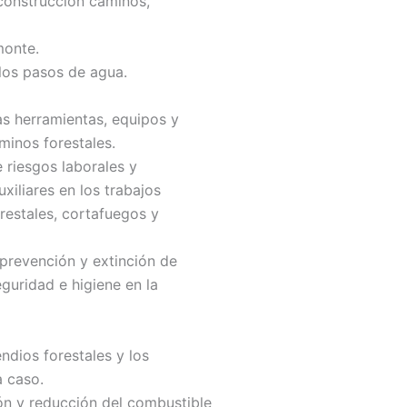
 construcción caminos,
monte.
los pasos de agua.
as herramientas, equipos y
inos forestales.
 riesgos laborales y
xiliares en los trabajos
estales, cortafuegos y
 prevención y extinción de
guridad e higiene en la
ndios forestales y los
 caso.
ión y reducción del combustible