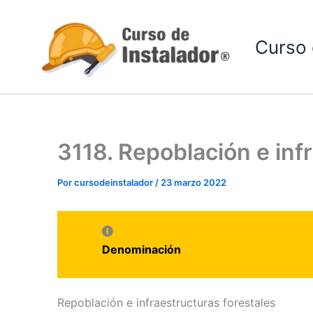
Ir
al
Curso 
contenido
3118. Repoblación e inf
Por
cursodeinstalador
/
23 marzo 2022
Denominación
Repoblación e infraestructuras forestales