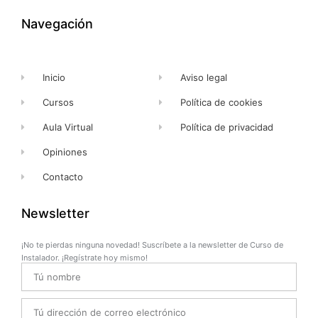
o
t
b
g
o
t
e
r
k
e
a
Navegación
-
r
m
f
Inicio
Aviso legal
Cursos
Política de cookies
Aula Virtual
Política de privacidad
Opiniones
Contacto
Newsletter
¡No te pierdas ninguna novedad! Suscríbete a la newsletter de Curso de
Instalador. ¡Regístrate hoy mismo!
Name
Email