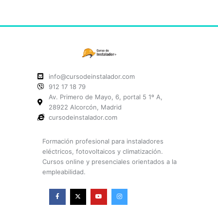
info@cursodeinstalador.com
912 17 18 79
Av. Primero de Mayo, 6, portal 5 1º A,
28922 Alcorcón, Madrid
cursodeinstalador.com
Formación profesional para instaladores
eléctricos, fotovoltaicos y climatización.
Cursos online y presenciales orientados a la
empleabilidad.
F
X
Y
I
a
-
o
n
c
t
u
s
e
w
t
t
b
i
u
a