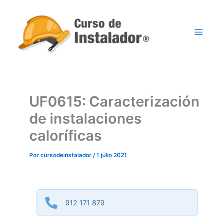
Ir
al
contenido
UF0615: Caracterización
de instalaciones
caloríficas
Por
cursodeinstalador
/
1 julio 2021
912 171 879