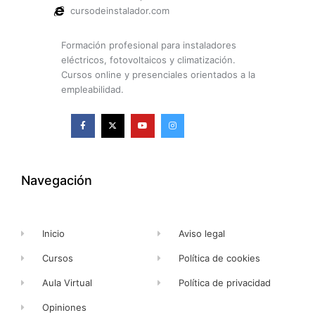
cursodeinstalador.com
Formación profesional para instaladores
eléctricos, fotovoltaicos y climatización.
Cursos online y presenciales orientados a la
empleabilidad.
F
X
Y
I
a
-
o
n
c
t
u
s
e
w
t
t
b
i
u
a
o
t
b
g
o
t
e
r
k
e
a
Navegación
-
r
m
f
Inicio
Aviso legal
Cursos
Política de cookies
Aula Virtual
Política de privacidad
Opiniones