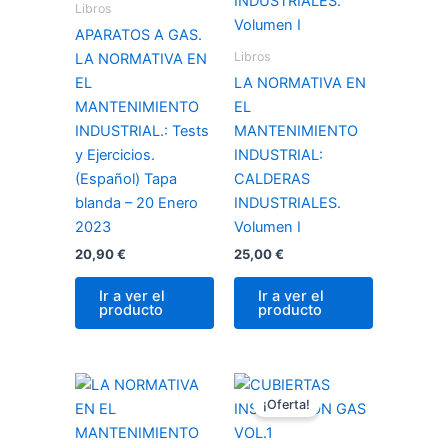
Libros
APARATOS A GAS.
Libros
LA NORMATIVA EN
EL
LA NORMATIVA EN
MANTENIMIENTO
EL
INDUSTRIAL.: Tests
MANTENIMIENTO
y Ejercicios.
INDUSTRIAL:
(Español) Tapa
CALDERAS
blanda – 20 Enero
INDUSTRIALES.
2023
Volumen I
20,90
€
25,00
€
Ir a ver el
Ir a ver el
producto
producto
El
El
precio
precio
¡Oferta!
original
actual
era:
es: