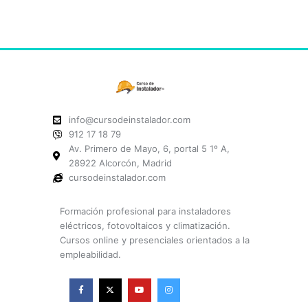
info@cursodeinstalador.com
912 17 18 79
Av. Primero de Mayo, 6, portal 5 1º A,
28922 Alcorcón, Madrid
cursodeinstalador.com
Formación profesional para instaladores
eléctricos, fotovoltaicos y climatización.
Cursos online y presenciales orientados a la
empleabilidad.
F
X
Y
I
a
-
o
n
c
t
u
s
e
w
t
t