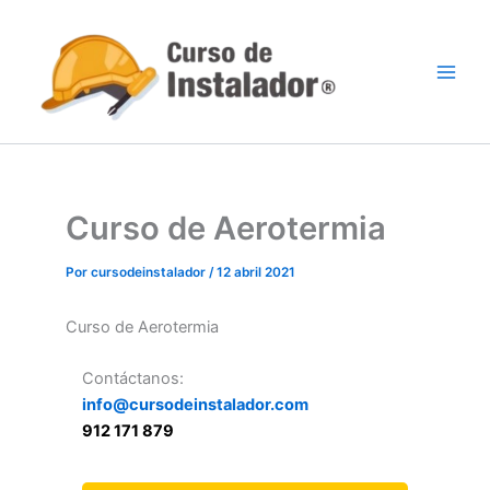
Ir
al
contenido
Curso de Aerotermia
Por
cursodeinstalador
/
12 abril 2021
Curso de Aerotermia
Contáctanos:
info@cursodeinstalador.com
912 171 879