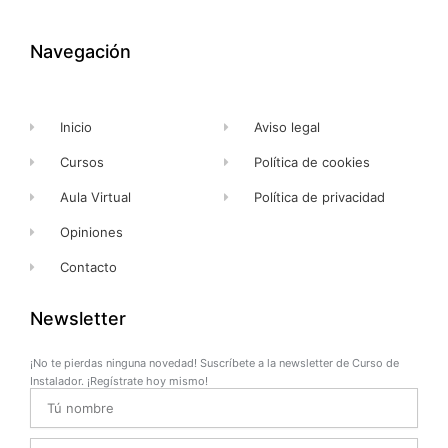
b
i
u
a
o
t
b
g
o
t
e
r
k
e
a
Navegación
-
r
m
f
Inicio
Aviso legal
Cursos
Política de cookies
Aula Virtual
Política de privacidad
Opiniones
Contacto
Newsletter
¡No te pierdas ninguna novedad! Suscríbete a la newsletter de Curso de
Instalador. ¡Regístrate hoy mismo!
Name
Email