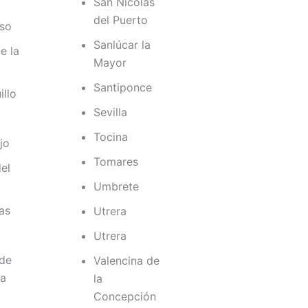
San Nicolás
del Puerto
oso
Sanlúcar la
e la
Mayor
Santiponce
illo
Sevilla
Tocina
jo
Tomares
del
Umbrete
as
Utrera
Utrera
 de
Valencina de
ía
la
Concepción