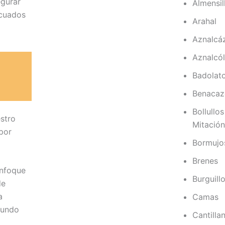
egurar
Almensil
ecuados
Arahal
Aznalcá
Aznalcól
Badolat
Benacaz
Bollullos
stro
Mitació
por
Bormujo
Brenes
nfoque
Burguill
de
a
Camas
mundo
Cantilla