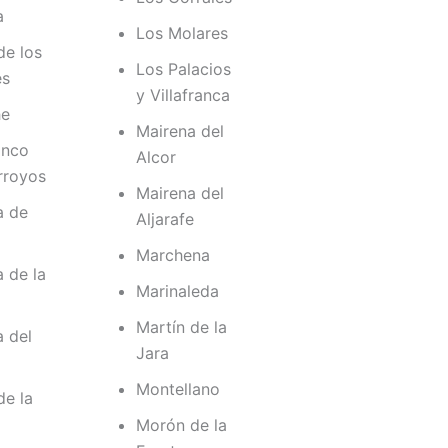
a
Los Molares
de los
Los Palacios
es
y Villafranca
he
Mairena del
anco
Alcor
rroyos
Mairena del
a de
Aljarafe
Marchena
a de la
Marinaleda
Martín de la
a del
Jara
Montellano
de la
Morón de la