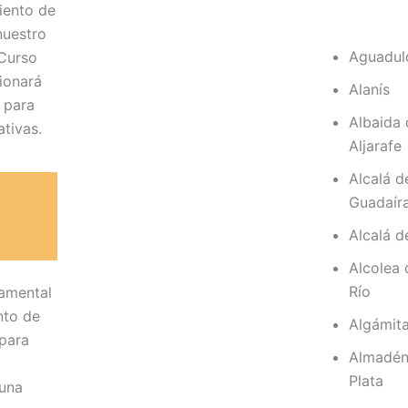
miento de
nuestro
Aguadul
 Curso
ionará
Alanís
 para
Albaida 
tivas.
Aljarafe
Alcalá d
Guadaír
Alcalá d
Alcolea 
Río
damental
nto de
Algámit
 para
Almadén
Plata
 una