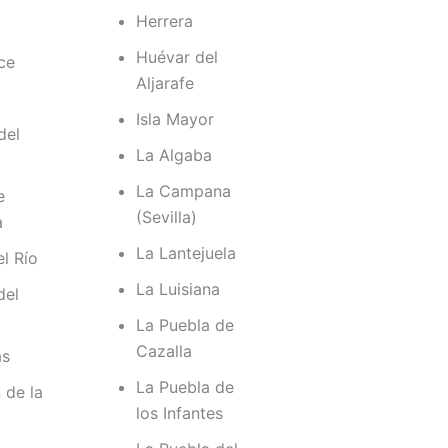
Herrera
Huévar del
ce
Aljarafe
Isla Mayor
del
La Algaba
La Campana
e
(Sevilla)
a
La Lantejuela
el Río
La Luisiana
del
La Puebla de
Cazalla
as
La Puebla de
 de la
los Infantes