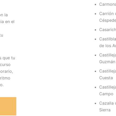
Carmon
Carrión 
n la
Césped
ia en el
Casaric
tu
Castilbl
de los A
Castillej
 que tu
Guzmán
 curso
Castillej
orario,
Cuesta
 ritmo
o.
Castillej
Campo
Cazalla 
Sierra