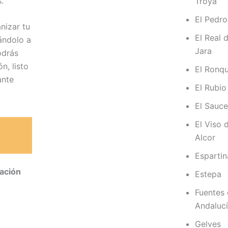
.
Troya
El Pedr
nizar tu
El Real d
ándolo a
Jara
odrás
n, listo
El Ronqu
ante
El Rubio
El Sauce
El Viso 
Alcor
Espartin
iación
Estepa
Fuentes
Andaluc
Gelves