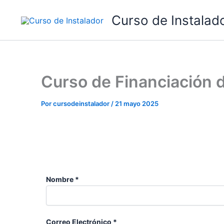
Ir
Curso de Instalad
al
contenido
Curso de Financiación 
Por
cursodeinstalador
/
21 mayo 2025
Nombre *
Correo Electrónico *