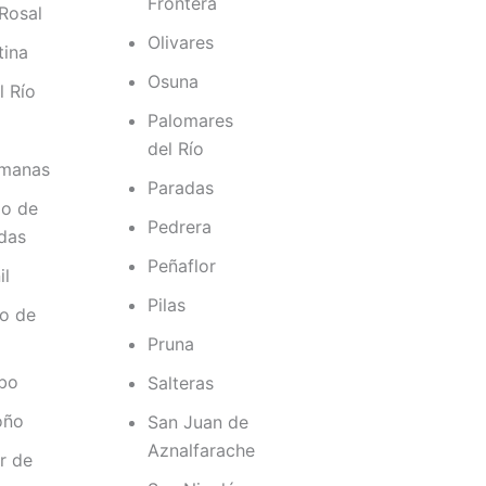
Frontera
Rosal
Olivares
tina
Osuna
l Río
Palomares
del Río
manas
Paradas
lo de
Pedrera
das
Peñaflor
il
Pilas
vo de
Pruna
obo
Salteras
oño
San Juan de
Aznalfarache
r de