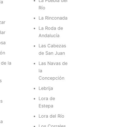
La Puebla del
la
Río
La Rinconada
zar
La Roda de
lar
Andalucía
osa
Las Cabezas
ón
de San Juan
 de la
Las Navas de
n
la
Concepción
s
Lebrija
Lora de
os
Estepa
Lora del Río
na
Los Corrales