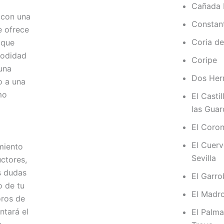
Cañada 
 con una
Constan
e ofrece
Coria de
 que
modidad
Coripe
 una
Dos Her
o a una
mo
El Castil
las Guar
El Coron
El Cuer
miento
Sevilla
ctores,
s dudas
El Garr
o de tu
El Madr
oros de
ntará el
El Palma