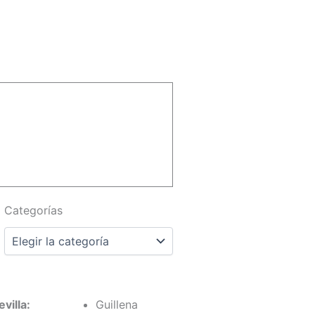
Categorías
Categorías
villa:
Guillena