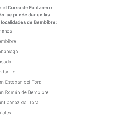
 el Curso de Fontanero
o, se puede dar en las
 localidades de Bembibre:
rlanza
embibre
abaniego
osada
odanillo
an Esteban del Toral
an Román de Bembibre
antibáñez del Toral
iñales