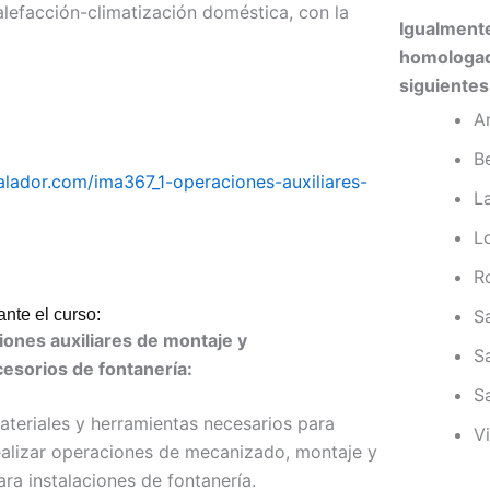
lefacción-climatización doméstica, con la
Igualmente
homologad
siguientes
A
B
talador.com/ima367_1-operaciones-auxiliares-
L
L
R
S
nte el curso:
iones auxiliares de montaje y
S
esorios de fontanería:
S
ateriales y herramientas necesarios para
V
realizar operaciones de mecanizado, montaje y
ra instalaciones de fontanería.