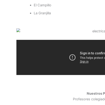
El Campillo
La Granjilla
Nuestros P
Profesores colegiad