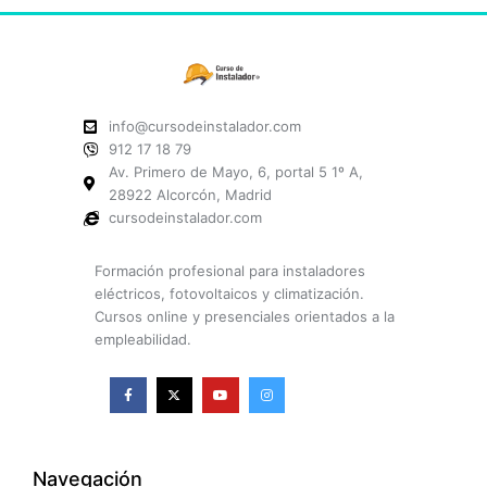
info@cursodeinstalador.com
912 17 18 79
Av. Primero de Mayo, 6, portal 5 1º A,
28922 Alcorcón, Madrid
cursodeinstalador.com
Formación profesional para instaladores
eléctricos, fotovoltaicos y climatización.
Cursos online y presenciales orientados a la
empleabilidad.
F
X
Y
I
a
-
o
n
c
t
u
s
e
w
t
t
b
i
u
a
o
t
b
g
o
t
e
r
k
e
a
Navegación
-
r
m