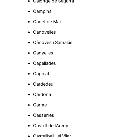
Calonge de Segarra
Campins
Canet de Mar
Canovelles
Cànoves i Samalús
Canyelles
Capellades
Capolat
Cardedeu
Cardona
Carme
Casserres
Castell de l’Areny
Castellbell i el Vilar