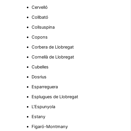
Cervelló
Collbató
Collsuspina
Copons
Corbera de Llobregat
Cornellà de Llobregat
Cubelles
Dosrius
Esparreguera
Esplugues de Llobregat
L’Espunyola
Estany
Figaró-Montmany