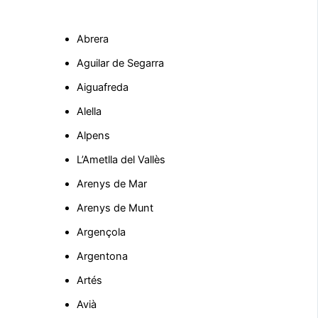
Abrera
Aguilar de Segarra
Aiguafreda
Alella
Alpens
L’Ametlla del Vallès
Arenys de Mar
Arenys de Munt
Argençola
Argentona
Artés
Avià