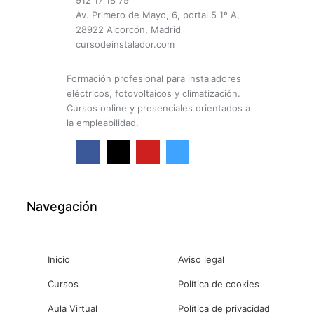
912 17 18 79
Av. Primero de Mayo, 6, portal 5 1º A,
28922 Alcorcón, Madrid
cursodeinstalador.com
Formación profesional para instaladores
eléctricos, fotovoltaicos y climatización.
Cursos online y presenciales orientados a
la empleabilidad.
F
X
Y
I
a
-
o
n
c
t
u
s
e
w
t
t
b
i
u
a
o
t
b
g
o
t
e
r
k
e
a
Navegación
-
r
m
f
Inicio
Aviso legal
Cursos
Política de cookies
Aula Virtual
Política de privacidad