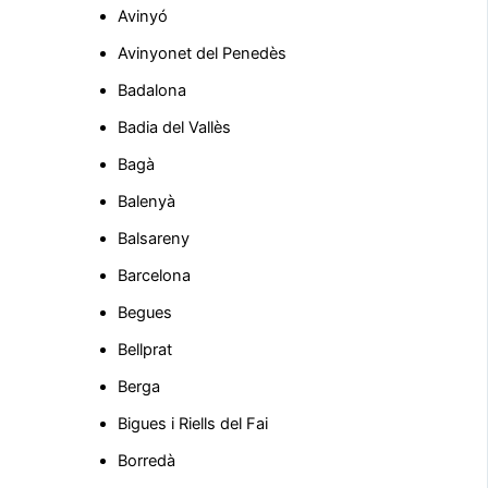
Avinyó
Avinyonet del Penedès
Badalona
Badia del Vallès
Bagà
Balenyà
Balsareny
Barcelona
Begues
Bellprat
Berga
Bigues i Riells del Fai
Borredà