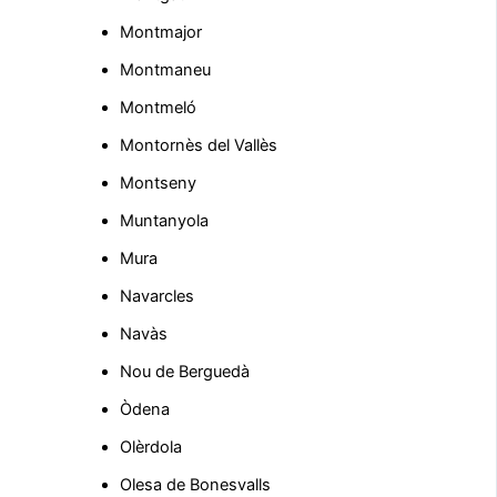
Montmajor
Montmaneu
Montmeló
Montornès del Vallès
Montseny
Muntanyola
Mura
Navarcles
Navàs
Nou de Berguedà
Òdena
Olèrdola
Olesa de Bonesvalls