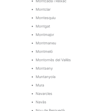
Montcada i Reixac
Montclar
Montesquiu
Montgat
Montmajor
Montmaneu
Montmeló
Montornès del Vallès
Montseny
Muntanyola
Mura
Navarcles
Navàs
Nou de Berguedà