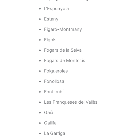
L’Espunyola
Estany
Figaró-Montmany
Fígols
Fogars de la Selva
Fogars de Montclús
Folgueroles
Fonollosa
Font-rubí
Les Franqueses del Vallès
Gaià
Gallifa
La Garriga