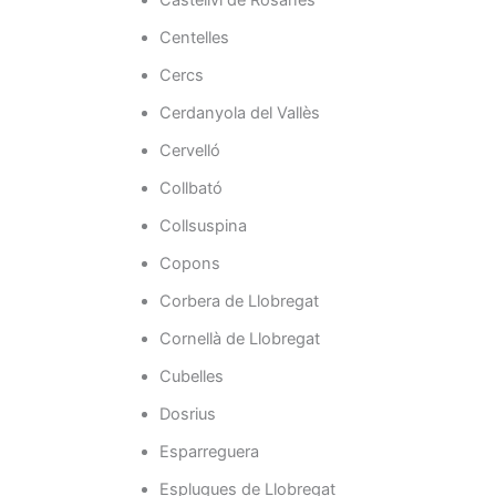
Castellví de Rosanes
Centelles
Cercs
Cerdanyola del Vallès
Cervelló
Collbató
Collsuspina
Copons
Corbera de Llobregat
Cornellà de Llobregat
Cubelles
Dosrius
Esparreguera
Esplugues de Llobregat