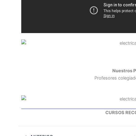
Nuestros P
Profesores colegiad
CURSOS RE