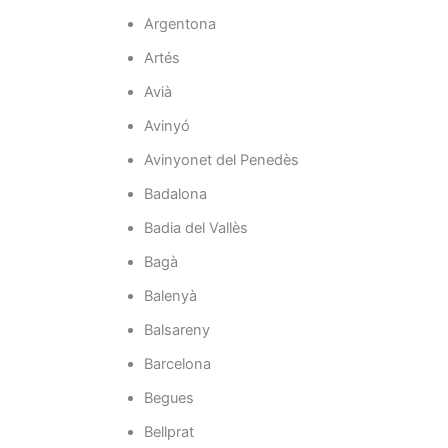
Argentona
Artés
Avià
Avinyó
Avinyonet del Penedès
Badalona
Badia del Vallès
Bagà
Balenyà
Balsareny
Barcelona
Begues
Bellprat