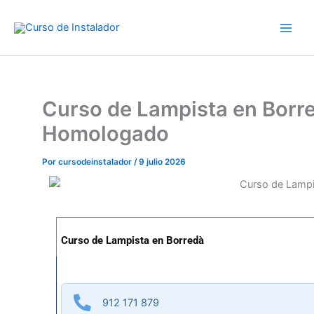
Ir
al
contenido
Curso de Lampista en Borre
Homologado
Por
cursodeinstalador
/
9 julio 2026
Curso de Lampista en Borredà
912 171 879