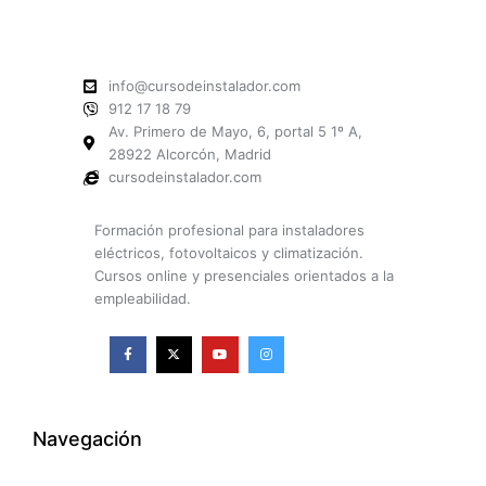
info@cursodeinstalador.com
912 17 18 79
Av. Primero de Mayo, 6, portal 5 1º A,
28922 Alcorcón, Madrid
cursodeinstalador.com
Formación profesional para instaladores
eléctricos, fotovoltaicos y climatización.
Cursos online y presenciales orientados a la
empleabilidad.
F
X
Y
I
a
-
o
n
c
t
u
s
e
w
t
t
b
i
u
a
o
t
b
g
o
t
e
r
k
e
a
Navegación
-
r
m
f