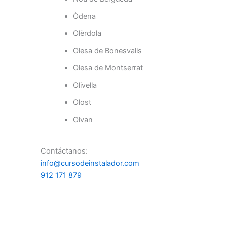
Òdena
Olèrdola
Olesa de Bonesvalls
Olesa de Montserrat
Olivella
Olost
Olvan
Contáctanos:
info@cursodeinstalador.com
912 171 879