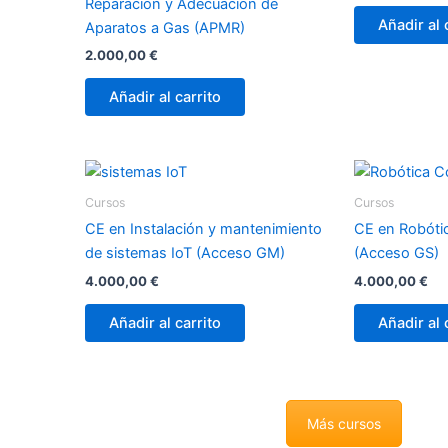
Reparación y Adecuación de
Añadir al 
Aparatos a Gas (APMR)
2.000,00
€
Añadir al carrito
Cursos
Cursos
CE en Instalación y mantenimiento
CE en Robótic
de sistemas IoT (Acceso GM)
(Acceso GS)
4.000,00
€
4.000,00
€
Añadir al carrito
Añadir al 
Más cursos