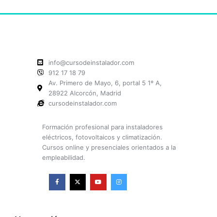
info@cursodeinstalador.com
912 17 18 79
Av. Primero de Mayo, 6, portal 5 1º A,
28922 Alcorcón, Madrid
cursodeinstalador.com
Formación profesional para instaladores
eléctricos, fotovoltaicos y climatización.
Cursos online y presenciales orientados a la
empleabilidad.
F
X
Y
I
a
-
o
n
c
t
u
s
e
w
t
t
b
i
u
a
o
t
b
g
o
t
e
r
k
e
a