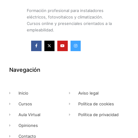
Formación profesional para instaladores
eléctricos, fotovoltaicos y climatización.
Cursos online y presenciales orientados a la
empleabilidad.
F
X
Y
I
a
-
o
n
c
t
u
s
e
w
t
t
b
i
u
a
o
t
b
g
o
t
e
r
k
e
a
Navegación
-
r
m
f
Inicio
Aviso legal
Cursos
Política de cookies
Aula Virtual
Política de privacidad
Opiniones
Contacto