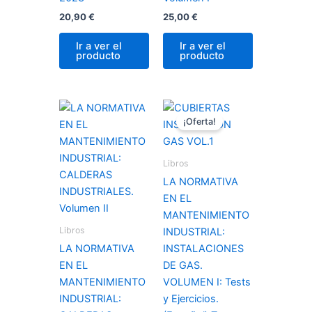
20,90
€
25,00
€
Ir a ver el
Ir a ver el
producto
producto
El
El
precio
precio
¡Oferta!
original
actual
era:
es:
25,99 €.
23,00 €.
Libros
LA NORMATIVA
EN EL
MANTENIMIENTO
Libros
INDUSTRIAL:
LA NORMATIVA
INSTALACIONES
EN EL
DE GAS.
MANTENIMIENTO
VOLUMEN I: Tests
INDUSTRIAL:
y Ejercicios.