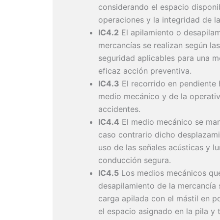
considerando el espacio disponib
operaciones y la integridad de l
IC4.2
El apilamiento o desapilam
mercancías se realizan según la
seguridad aplicables para una me
eficaz acción preventiva.
IC4.3
El recorrido en pendiente 
medio mecánico y de la operativa
accidentes.
IC4.4
El medio mecánico se mane
caso contrario dicho desplazami
uso de las señales acústicas y 
conducción segura.
IC4.5
Los medios mecánicos que s
desapilamiento de la mercancía s
carga apilada con el mástil en p
el espacio asignado en la pila y