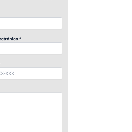
ectrónico *
*