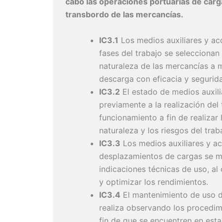
cabo las operaciones portuarias de carga
transbordo de las mercancías.
IC3.1
Los medios auxiliares y acc
fases del trabajo se seleccionan 
naturaleza de las mercancías a ma
descarga con eficacia y segurid
IC3.2
El estado de medios auxil
previamente a la realización del
funcionamiento a fin de realizar
naturaleza y los riesgos del trab
IC3.3
Los medios auxiliares y a
desplazamientos de cargas se m
indicaciones técnicas de uso, al 
y optimizar los rendimientos.
IC3.4
El mantenimiento de uso d
realiza observando los procedim
fin de que se encuentren en est