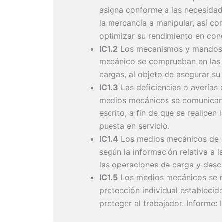
asigna conforme a las necesidade
la mercancía a manipular, así co
optimizar su rendimiento en con
IC1.2
Los mecanismos y mandos d
mecánico se comprueban en las o
cargas, al objeto de asegurar su
IC1.3
Las deficiencias o averías 
medios mecánicos se comunican 
escrito, a fin de que se realicen
puesta en servicio.
IC1.4
Los medios mecánicos de m
según la información relativa a l
las operaciones de carga y desc
IC1.5
Los medios mecánicos se m
protección individual establecido
proteger al trabajador. Informe: I