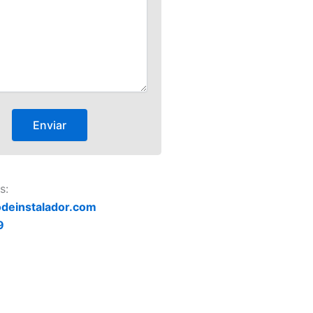
s:
deinstalador.com
9