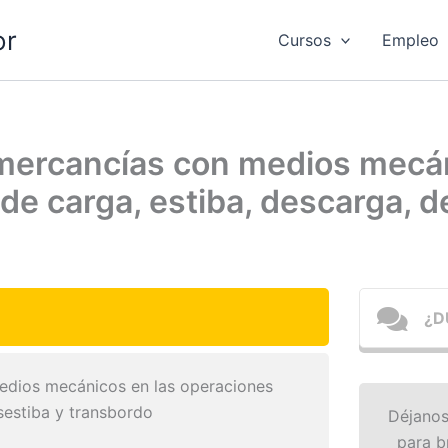
or
Cursos
Empleo
mercancías con medios mecán
de carga, estiba, descarga, d
¿D
edios mecánicos en las operaciones
sestiba y transbordo
Déjanos
para b