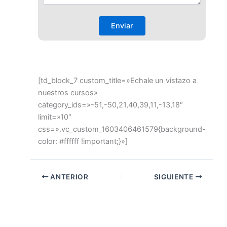
[td_block_7 custom_title=»Echale un vistazo a
nuestros cursos»
category_ids=»-51,-50,21,40,39,11,-13,18″
limit=»10″
css=».vc_custom_1603406461579{background-
color: #ffffff !important;}»]
ANTERIOR
SIGUIENTE