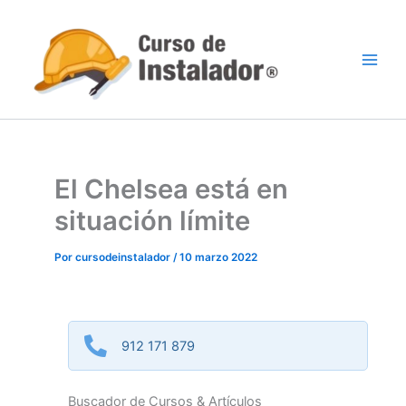
Ir
al
contenido
El Chelsea está en
situación límite
Por
cursodeinstalador
/
10 marzo 2022
912 171 879
Buscador de Cursos & Artículos