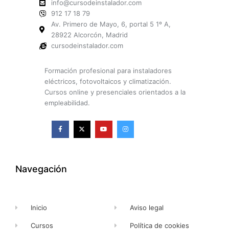
info@cursodeinstalador.com
912 17 18 79
Av. Primero de Mayo, 6, portal 5 1º A,
28922 Alcorcón, Madrid
cursodeinstalador.com
Formación profesional para instaladores
eléctricos, fotovoltaicos y climatización.
Cursos online y presenciales orientados a la
empleabilidad.
F
X
Y
I
a
-
o
n
c
t
u
s
e
w
t
t
b
i
u
a
o
t
b
g
o
t
e
r
k
e
a
Navegación
-
r
m
f
Inicio
Aviso legal
Cursos
Política de cookies