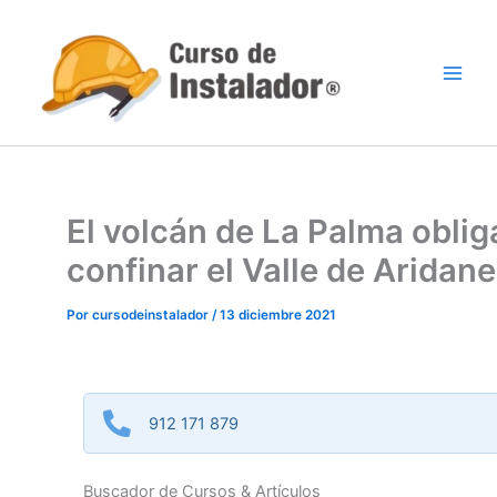
Ir
al
contenido
El volcán de La Palma oblig
confinar el Valle de Aridane
Por
cursodeinstalador
/
13 diciembre 2021
912 171 879
Buscador de Cursos & Artículos