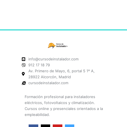
info@cursodeinstalador.com
912 17 18 79
Av. Primero de Mayo, 6, portal 5 1º A,
28922 Alcorcón, Madrid
cursodeinstalador.com
Formación profesional para instaladores
eléctricos, fotovoltaicos y climatización.
Cursos online y presenciales orientados a la
empleabilidad.
F
X
Y
I