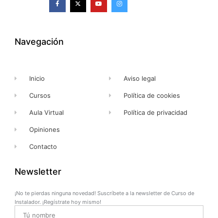
a
-
o
n
c
t
u
s
e
w
t
t
b
i
u
a
o
t
b
g
o
t
e
r
k
e
a
Navegación
-
r
m
f
Inicio
Aviso legal
Cursos
Política de cookies
Aula Virtual
Política de privacidad
Opiniones
Contacto
Newsletter
¡No te pierdas ninguna novedad! Suscríbete a la newsletter de Curso de
Instalador. ¡Regístrate hoy mismo!
Name