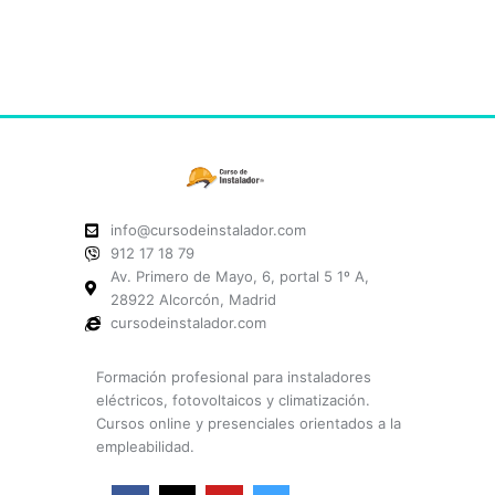
info@cursodeinstalador.com
912 17 18 79
Av. Primero de Mayo, 6, portal 5 1º A,
28922 Alcorcón, Madrid
cursodeinstalador.com
Formación profesional para instaladores
eléctricos, fotovoltaicos y climatización.
Cursos online y presenciales orientados a la
empleabilidad.
F
X
Y
I