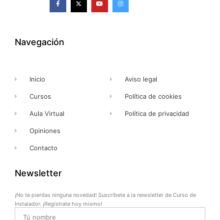
a
-
o
n
c
t
u
s
e
w
t
t
b
i
u
a
o
t
b
g
o
t
e
r
k
e
a
Navegación
-
r
m
f
Inicio
Aviso legal
Cursos
Política de cookies
Aula Virtual
Política de privacidad
Opiniones
Contacto
Newsletter
¡No te pierdas ninguna novedad! Suscríbete a la newsletter de Curso de
Instalador. ¡Regístrate hoy mismo!
Name