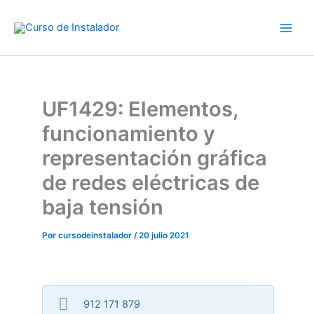
Ir
al
contenido
UF1429: Elementos,
funcionamiento y
representación gráfica
de redes eléctricas de
baja tensión
Por
cursodeinstalador
/
20 julio 2021
912 171 879