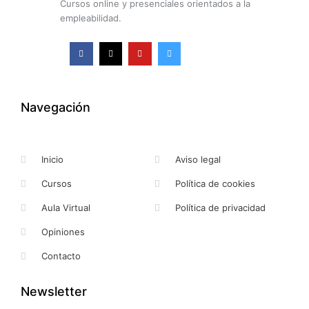
Cursos online y presenciales orientados a la
empleabilidad.
F
X
Y
I
a
-
o
n
c
t
u
s
e
w
t
t
b
i
u
a
o
t
b
g
o
t
e
r
k
e
a
Navegación
-
r
m
f
Inicio
Aviso legal
Cursos
Política de cookies
Aula Virtual
Política de privacidad
Opiniones
Contacto
Newsletter